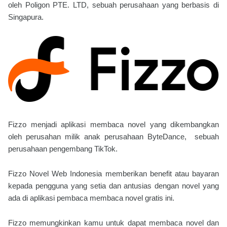
oleh Poligon PTE. LTD, sebuah perusahaan yang berbasis di
Singapura.
Fizzo menjadi aplikasi membaca novel yang dikembangkan
oleh perusahan milik anak perusahaan ByteDance, sebuah
perusahaan pengembang TikTok.
Fizzo Novel Web Indonesia memberikan benefit atau bayaran
kepada pengguna yang setia dan antusias dengan novel yang
ada di aplikasi pembaca membaca novel gratis ini.
Fizzo memungkinkan kamu untuk dapat membaca novel dan