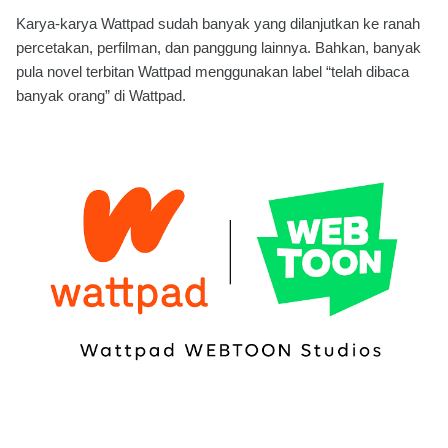
Karya-karya Wattpad sudah banyak yang dilanjutkan ke ranah
percetakan, perfilman, dan panggung lainnya. Bahkan, banyak
pula novel terbitan Wattpad menggunakan label “telah dibaca
banyak orang” di Wattpad.