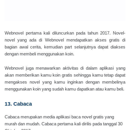
Webnovel pertama kali diluncurkan pada tahun 2017. Novel-
novel yang ada di Webnovel mendapatkan akses gratis di
bagian awal cerita, kemudian part selanjutnya dapat diakses
dengan membeli menggunakan koin.
Webnovel juga menawarkan aktivitas di dalam aplikasi yang
akan memberikan kamu koin gratis sehingga kamu tetap dapat
mengakses novel yang kamu inginkan dengan membelinya
menggunakan koin yang sudah kamu dapatkan atau kamu beli.
13. Cabaca
Cabaca merupakan media aplikasi baca novel gratis yang
murah dan mudah. Cabaca pertama kali dirilis pada tanggal 30