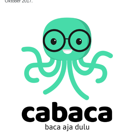
Oktober 2017.