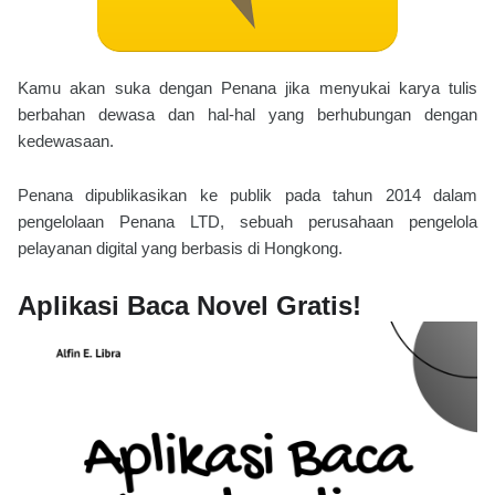
Kamu akan suka dengan Penana jika menyukai karya tulis
berbahan dewasa dan hal-hal yang berhubungan dengan
kedewasaan.
Penana dipublikasikan ke publik pada tahun 2014 dalam
pengelolaan Penana LTD, sebuah perusahaan pengelola
pelayanan digital yang berbasis di Hongkong.
Aplikasi Baca Novel Gratis!