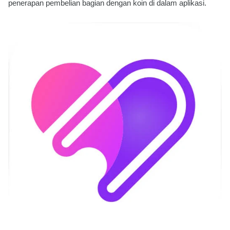
penerapan pembelian bagian dengan koin di dalam aplikasi.