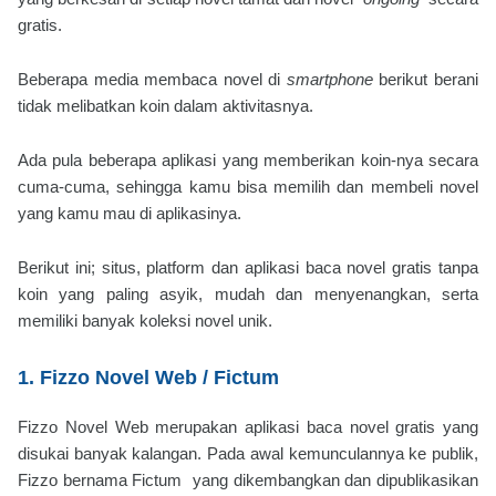
gratis.
Beberapa media membaca novel di
smartphone
berikut berani
tidak melibatkan koin dalam aktivitasnya.
Ada pula beberapa aplikasi yang memberikan koin-nya secara
cuma-cuma, sehingga kamu bisa memilih dan membeli novel
yang kamu mau di aplikasinya.
Berikut ini; situs, platform dan aplikasi baca novel gratis tanpa
koin yang paling asyik, mudah dan menyenangkan, serta
memiliki banyak koleksi novel unik.
1.
Fizzo Novel Web
/ Fictum
Fizzo Novel Web merupakan aplikasi baca novel gratis yang
disukai banyak kalangan. Pada awal kemunculannya ke publik,
Fizzo bernama Fictum yang dikembangkan dan dipublikasikan