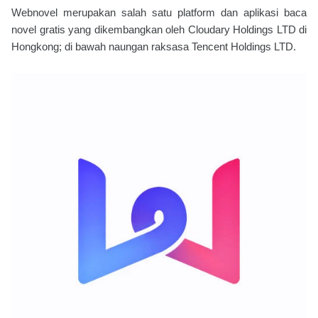
Webnovel merupakan salah satu platform dan aplikasi baca
novel gratis yang dikembangkan oleh Cloudary Holdings LTD di
Hongkong; di bawah naungan raksasa Tencent Holdings LTD.