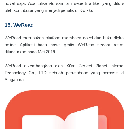
novel saja. Ada tulisan-tulisan lain seperti artikel yang ditulis
oleh kontributur yang menjadi penulis di Kwikku.
15. WeRead
WeRead merupakan platform membaca novel dan buku digital
online. Aplikasi baca novel gratis WeRead secara resmi
diluncurkan pada Mei 2019.
WeRead dikembangkan oleh Xi'an Perfect Planet Internet
Technology Co., LTD sebuah perusahaan yang berbasis di
Singapura.