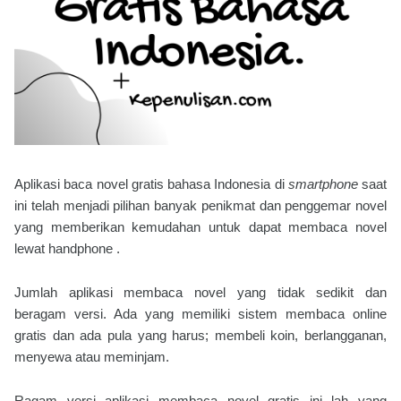
Aplikasi baca novel gratis bahasa Indonesia di
smartphone
saat
ini telah menjadi pilihan banyak penikmat dan penggemar novel
yang memberikan kemudahan untuk dapat membaca novel
lewat handphone .
Jumlah aplikasi membaca novel yang tidak sedikit dan
beragam versi. Ada yang memiliki sistem membaca online
gratis dan ada pula yang harus; membeli koin, berlangganan,
menyewa atau meminjam.
Ragam versi aplikasi membaca novel gratis ini lah yang