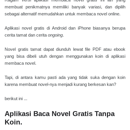
membuat penikmatnya memiliki banyak variasi, dan dipilih
sebagai alternatif memudahkan untuk membaca novel online.
Aplikasi novel gratis di Android dan iPhone biasanya berupa
cerita tamat dan cerita
ongoing
.
Novel gratis tamat dapat diunduh lewat file PDF atau ebook
yang bisa dibeli utuh dengan menggunakan koin di aplikasi
membaca novel.
Tapi, di antara kamu pasti ada yang tidak suka dengan koin
karena membuat novel-nya menjadi kurang berkesan kan?
berikut ini ...
Aplikasi Baca Novel Gratis Tanpa
Koin.