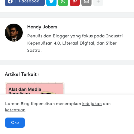
Facebook
Hendy Jobers
Penulis dan Blogger yang fokus pada Industri
Kepenulisan 4.0, Literasi Digital, dan Siber
Sastra.
Artikel Terkait
Laman Blog Kepenulisan menerapkan
kebijakan
dan
ketentuan
.
Alat dan Media
Oke
Penulisan yang
Digunakan Penulis di Era