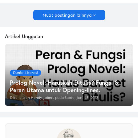
Muat postingan lainnya
Artikel Unggulan
Dunia Literasi
Prolog Novel: Haruskah Ditulis? Fungsi &
Peran Utama untuk Opening-lines.
Ditulis oleh
Hendy Jobers
pada
Sabtu, Juni 18, 2022