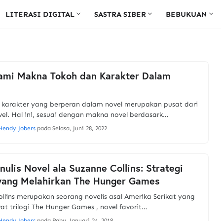
LITERASI DIGITAL
SASTRA SIBER
BEBUKUAN
mi Makna Tokoh dan Karakter Dalam
 karakter yang berperan dalam novel merupakan pusat dari
el. Hal ini, sesuai dengan makna novel berdasark…
Hendy Jobers
pada
Selasa, Juni 28, 2022
nulis Novel ala Suzanne Collins: Strategi
yang Melahirkan The Hunger Games
llins merupakan seorang novelis asal Amerika Serikat yang
wat trilogi The Hunger Games , novel favorit…
Hendy Jobers
pada
Rabu, Januari 24, 2018