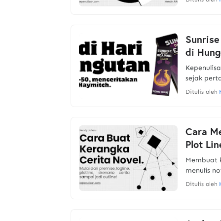
Sunrise
di Hung
Kepenulis
sejak per
Ditulis oleh
Cara Me
Plot Lin
Membuat k
menulis no
Ditulis oleh