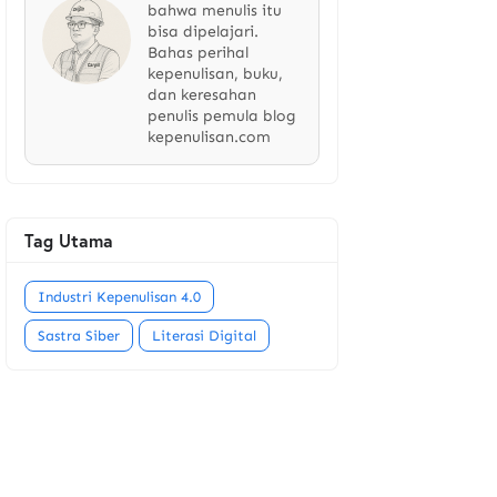
bahwa menulis itu
bisa dipelajari.
Bahas perihal
kepenulisan, buku,
dan keresahan
penulis pemula blog
kepenulisan.com
Tag Utama
Industri Kepenulisan 4.0
Sastra Siber
Literasi Digital