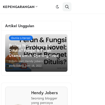
KEPENGARANGAN
Artikel Unggulan
Dunia Literasi
Prolog Novel: Haruskah
Ditulis? Fungsi & Peran
Utama untuk Opening-lines.
Ditulis oleh
Hendy Jobers
pada
Sabtu, Juni 18, 2022
Hendy Jobers
Seorang blogger
yang percaya