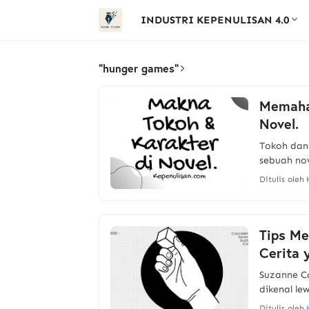
INDUSTRI KEPENULISAN 4.0
"hunger games"
Memaha
Novel.
Tokoh dan
sebuah nov
Ditulis oleh
Tips Me
Cerita 
Suzanne Co
dikenal le
Ditulis oleh